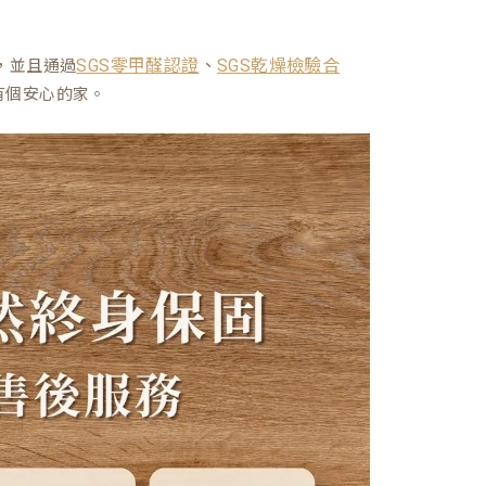
、
，並且通過
SGS零甲醛認證
SGS乾燥檢驗合
有個安心的家。