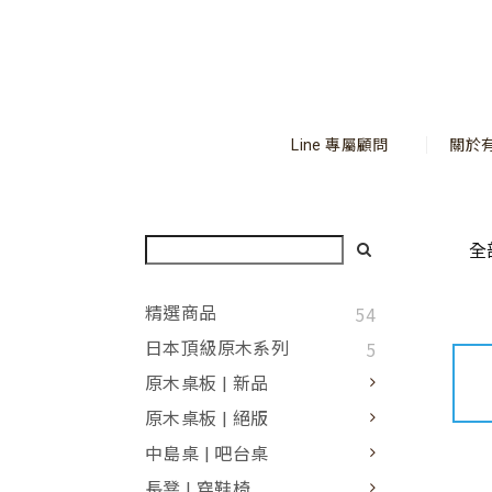
Line 專屬顧問
關於
全
54
精選商品
5
日本頂級原木系列
原木桌板 | 新品
原木桌板 | 絕版
中島桌 | 吧台桌
長凳 | 穿鞋椅