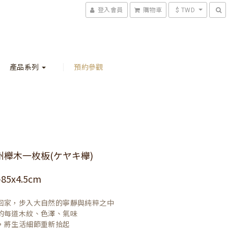
登入會員
購物車
$ TWD
產品系列
預約參觀
州櫸木一枚板(ケヤキ欅)
-85x4.5cm
回家，步入大自然的寧靜與純粹之中

的每道木紋、色澤、氣味

，將生活細節重新拾起
