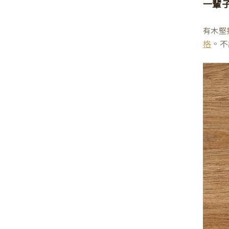
一輩
有木堅
。不
格